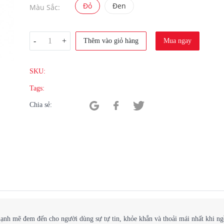
Đỏ
Đen
Màu Sắc:
-
+
Thêm vào giỏ hàng
Mua ngay
SKU:
Tags:
Chia sẻ:
mạnh mẽ đem đến cho người dùng sự tự tin, khỏe khắn và thoải mái nhất khi ngồ