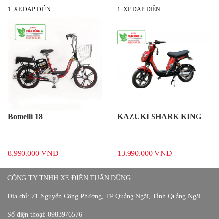
1. XE ĐẠP ĐIỆN
1. XE ĐẠP ĐIỆN
KAZUKI SHARK KING
Arena Gians Đèn Tròn
13.990.000 VND
7.990.000 VND
CÔNG TY TNHH XE ĐIỆN TUẤN DŨNG
Địa chỉ:
71 Nguyễn Công Phương, TP Quảng Ngãi, Tỉnh Quảng Ngãi
Số điện thoại:
0983976576